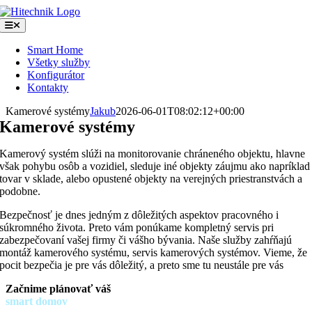
Skip
to
Toggle
Navigation
content
Smart Home
Všetky služby
Konfigurátor
Kontakty
Kamerové systémy
Jakub
2026-06-01T08:02:12+00:00
Kamerové systémy
Kamerový systém slúži na monitorovanie chráneného objektu, hlavne
však pohybu osôb a vozidiel, sleduje iné objekty záujmu ako napríklad
tovar v sklade, alebo opustené objekty na verejných priestranstvách a
podobne.
Bezpečnosť je dnes jedným z dôležitých aspektov pracovného i
súkromného života. Preto vám ponúkame kompletný servis pri
zabezpečovaní vašej firmy či vášho bývania. Naše služby zahŕňajú
montáž kamerového systému, servis kamerových systémov. Vieme, že
pocit bezpečia je pre vás dôležitý, a preto sme tu neustále pre vás
Začnime plánovať váš
smart domov