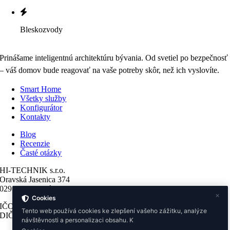
Bleskozvody
Prinášame inteligentnú architektúru bývania. Od svetiel po bezpečnosť
– váš domov bude reagovať na vaše potreby skôr, než ich vyslovíte.
Smart Home
Všetky služby
Konfigurátor
Kontakty
Blog
Recenzie
Časté otázky
HI-TECHNIK s.r.o.
Oravská Jasenica 374
029 64 Oravská Jasenica
✕
Cookies
IČO: 51275562
Tento web používá cookies ke zlepšení vašeho zážitku, analýze
DIČ: 2120658573
návštěvnosti a personalizaci obsahu. K